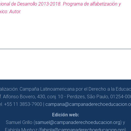
cional de Desarrollo 2013-2018. Programa de alfabetización y
ico: Autor.
alización: Campaña Latinoamericana por el Derecho a la Educac
f. Alfonso Bovero, 430, conj. 10 - Perdizes, São Paulo, 01254-000
el. +55 11 3853-7900 |
campana@campanaderechoeducacion.o
Edición web:
Samuel Grillo (
samuel@campanaderechoeducacion.org
) y
Fabíola Munhoz (
fabiola@campanaderechoeducacion.org
)