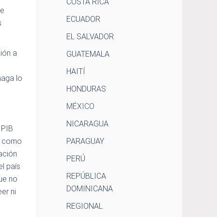
COSTA RICA
de
ECUADOR
s
EL SALVADOR
ión a
GUATEMALA
HAITÍ
haga lo
HONDURAS
MÉXICO
NICARAGUA
 PIB
sí como
PARAGUAY
ación
PERÚ
el país
REPÚBLICA
ue no
DOMINICANA
er ni
REGIONAL