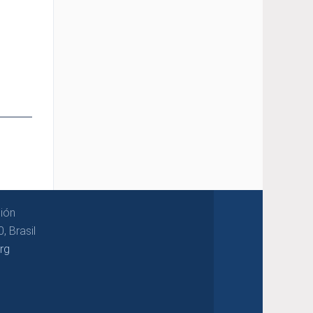
ión
, Brasil
rg