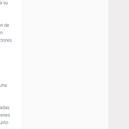
a su
ón de
un
ctores
 una
sadas
venes
unto.