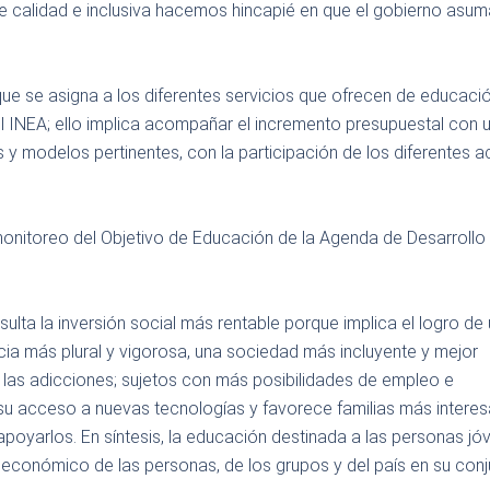
 de calidad e inclusiva hacemos hincapié en que el gobierno asum
que se asigna a los diferentes servicios que ofrecen de educaci
l INEA; ello implica acompañar el incremento presupuestal con 
s y modelos pertinentes, con la participación de los diferentes a
monitoreo del Objetivo de Educación de la Agenda de Desarrollo
ulta la inversión social más rentable porque implica el logro de
ia más plural y vigorosa, una sociedad más incluyente y mejor
e las adicciones; sujetos con más posibilidades de empleo e
 su acceso a nuevas tecnologías y favorece familias más intere
poyarlos. En síntesis, la educación destinada a las personas jó
 y económico de las personas, de los grupos y del país en su conj