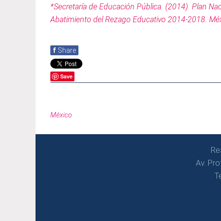
*Secretaría de Educación Pública. (2014). Plan Na
Abatimiento del Rezago Educativo 2014-2018. Méx
f
Share
Save
México
Re
Av. Pro
T