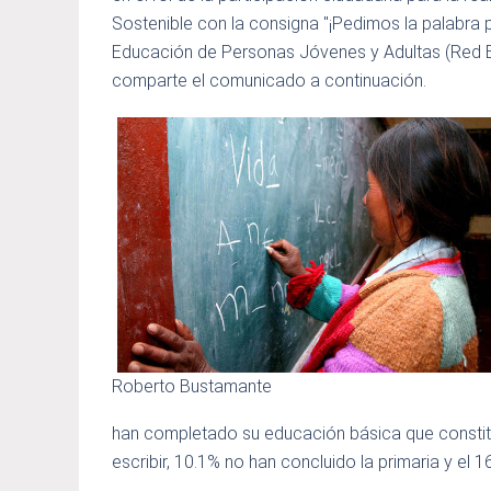
Sostenible con la consigna "¡Pedimos la palabra p
Educación de Personas Jóvenes y Adultas (Red E
comparte el comunicado a continuación.
Roberto Bustamante
han completado su educación básica que constituy
escribir, 10.1% no han concluido la primaria y el 1