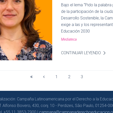
Bajo el lema “Pido la palabra
de la participación de la ciu
Desarrollo Sostenible, la Ca
exige a las y los representan
Educación 2030
Mediateca
CONTINUAR LEYENDO
1
2
3
alización: Campaña Latinoamericana por el Derecho a la Educac
f. Alfonso Bovero, 430, conj. 10 - Perdizes, São Paulo, 01254-000
el. +55 11 3853-7900 |
campana@campanaderechoeducacion.o