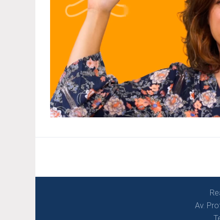
Re
Av. Pro
T