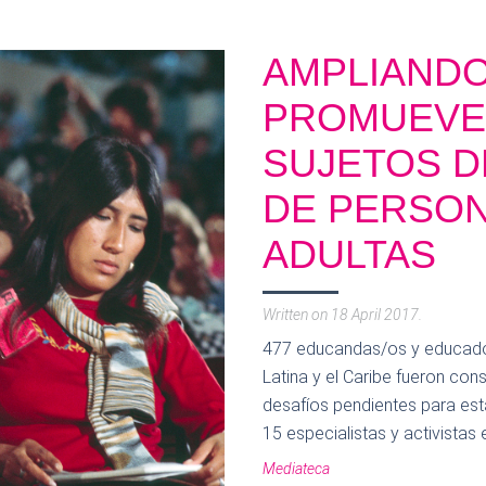
AMPLIANDO
PROMUEVE 
SUJETOS D
DE PERSON
ADULTAS
Written on
18 April 2017
.
477 educandas/os y educado
Latina y el Caribe fueron co
desafíos pendientes para est
15 especialistas y activistas 
Mediateca