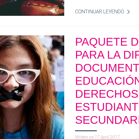
CONTINUAR LEYENDO
PAQUETE D
PARA LA DI
DOCUMENT
EDUCACIÓ
DERECHOS 
ESTUDIANT
SECUNDARI
Written on
17 April 2017
.