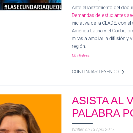
Ante el lanzamiento del doc
Demandas de estudiantes secu
iniciativa de la CLADE, con e
América Latina y el Caribe,
miras a ampliar la difusión y 
región.
Mediateca
CONTINUAR LEYENDO
ASISTA AL 
PALABRA P
Written on
13 April 2017
.