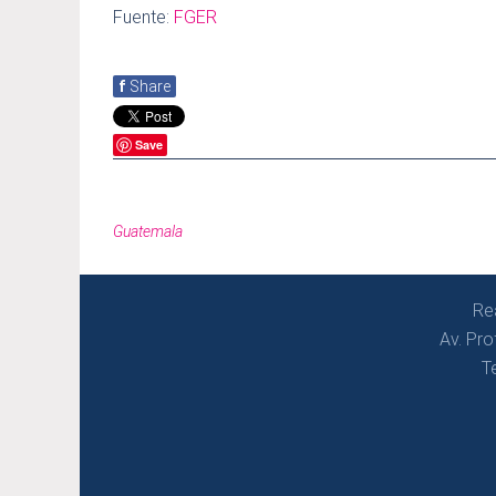
Fuente:
FGER
f
Share
Save
Guatemala
Re
Av. Pro
T