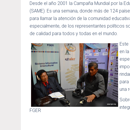
Desde el año 2001 la Campaña Mundial por la Ed
(SAME). Es una semana, donde más de 124 países 
para llamar la atención de la comunidad educativ
especialmente, de los representantes políticos s
de calidad para todos y todas en el mundo.
Este 
en la
espe
impor
rind
para 
una r
Sobre
inte
FGER