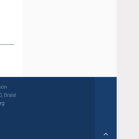
ión
, Brasil
rg