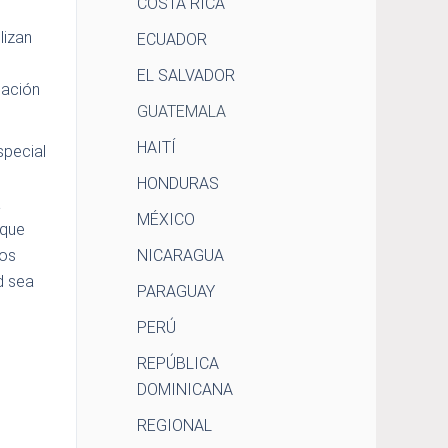
COSTA RICA
lizan
ECUADOR
EL SALVADOR
cación
GUATEMALA
HAITÍ
special
HONDURAS
a
MÉXICO
 que
ios
NICARAGUA
d sea
PARAGUAY
PERÚ
REPÚBLICA
DOMINICANA
REGIONAL