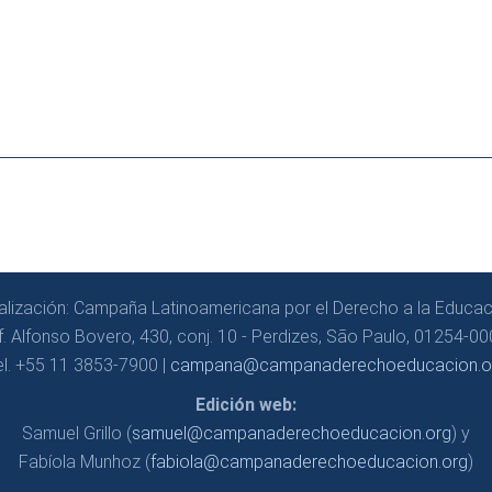
alización: Campaña Latinoamericana por el Derecho a la Educac
f. Alfonso Bovero, 430, conj. 10 - Perdizes, São Paulo, 01254-000
el. +55 11 3853-7900 |
campana@campanaderechoeducacion.o
Edición web:
Samuel Grillo (
samuel@campanaderechoeducacion.org
) y
Fabíola Munhoz (
fabiola@campanaderechoeducacion.org
)