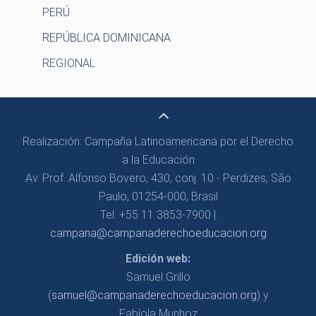
PERÚ
REPÚBLICA DOMINICANA
REGIONAL
Realización: Campaña Latinoamericana por el Derecho
a la Educación
Av. Prof. Alfonso Bovero, 430, conj. 10 - Perdizes, São
Paulo, 01254-000, Brasil
Tel. +55 11 3853-7900 |
campana@campanaderechoeducacion.org
Edición web:
Samuel Grillo
(
samuel@campanaderechoeducacion.org
) y
Fabíola Munhoz